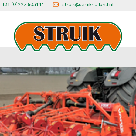
+31 (0)227 603144
struik@struikholland.nl