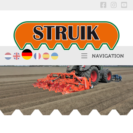
Deutsch
Nederlands
English
Français
Español
українська
NAVIGATION