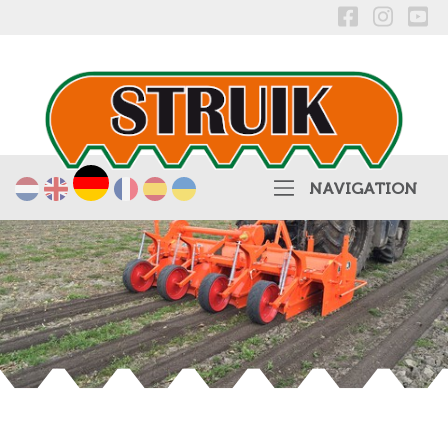
Deutsch
Nederlands
English
Français
Español
українська
NAVIGATION