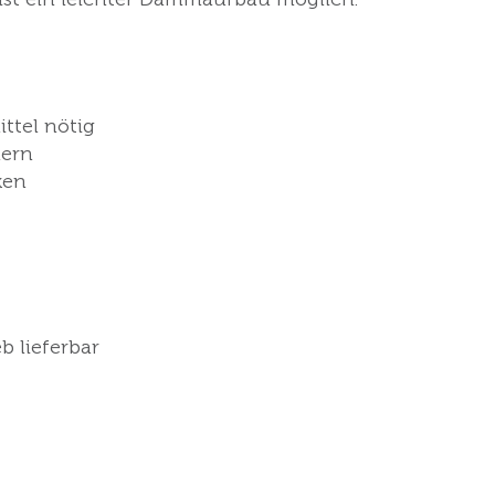
ttel nötig
dern
ken
b lieferbar