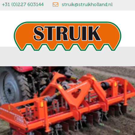
+31 (0)227 603144
struik@struikholland.nl