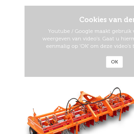
Cookies van de
Youtube / Google maakt gebruik v
weergeven van video's. Gaat u hierm
eenmalig op 'OK' om deze video's 
OK