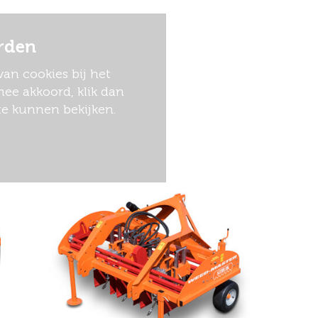
rden
an cookies bij het
ee akkoord, klik dan
te kunnen bekijken.