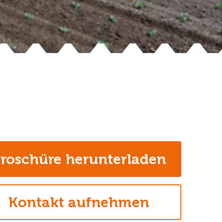
roschüre herunterladen
Kontakt aufnehmen