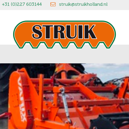
+31 (0)227 603144
struik@struikholland.nl