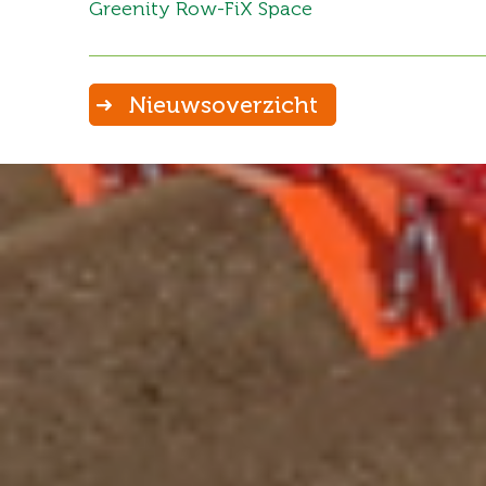
Greenity Row-FiX Space
Nieuwsoverzicht