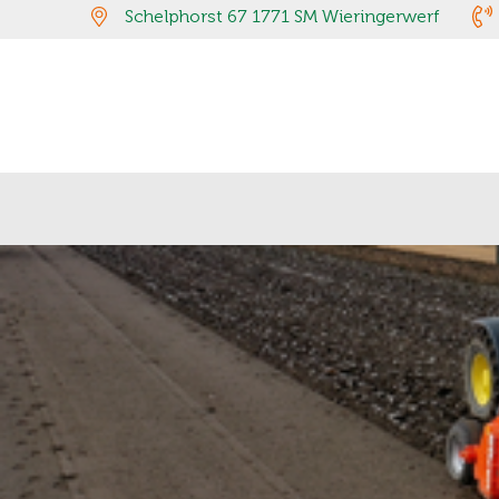
Schelphorst 67 1771 SM Wieringerwerf