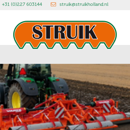
+31 (0)227 603144
struik@struikholland.nl