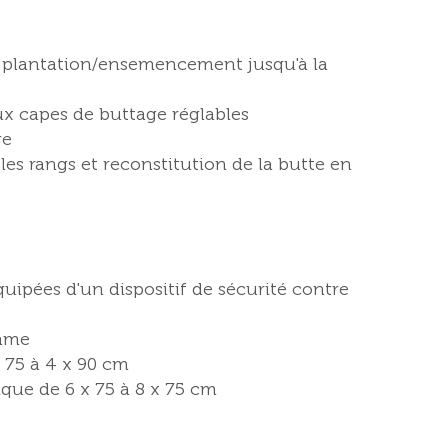
 de plantation/ensemencement jusqu'à la
ux capes de buttage réglables
ge
les rangs et reconstitution de la butte en
uipées d'un dispositif de sécurité contre
came
x 75 à 4 x 90 cm
que de 6 x 75 à 8 x 75 cm