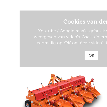
Cookies van de
Youtube / Google maakt gebruik v
weergeven van video's. Gaat u hierm
eenmalig op 'OK' om deze video's 
OK