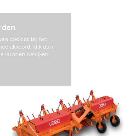
rden
an cookies bij het
ee akkoord, klik dan
te kunnen bekijken.