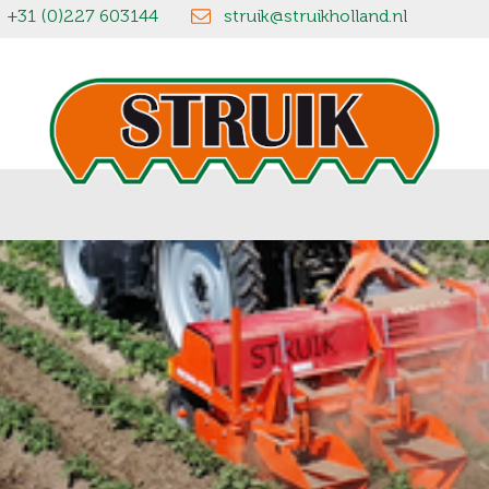
+31 (0)227 603144
struik@struikholland.nl