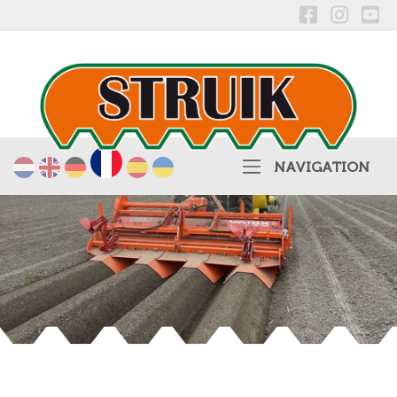
Français
Nederlands
English
Deutsch
Español
українська
NAVIGATION