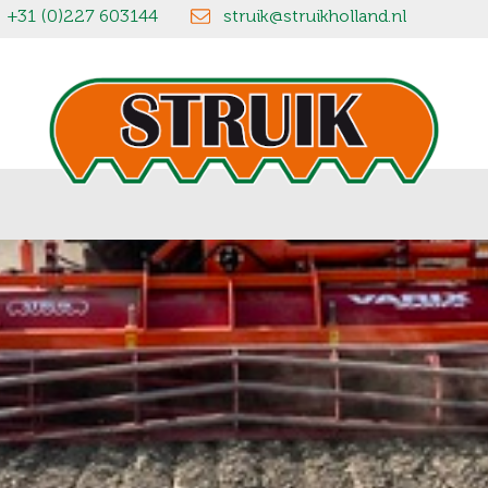
+31 (0)227 603144
struik@struikholland.nl