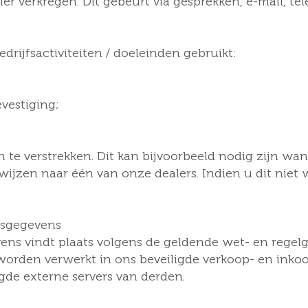
r verkregen. Dit gebeurt via gesprekken, e-mail, tel
rijfsactiviteiten / doeleinden gebruikt:
vestiging;
te verstrekken. Dit kan bijvoorbeeld nodig zijn wa
jzen naar één van onze dealers. Indien u dit niet wi
nsgegevens
s vindt plaats volgens de geldende wet- en regelg
den verwerkt in ons beveiligde verkoop- en inkoop
gde externe servers van derden.