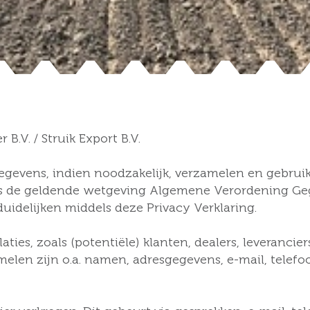
B.V. / Struik Export B.V.
gegevens, indien noodzakelijk, verzamelen en gebru
ns de geldende wetgeving Algemene Verordening G
duidelijken middels deze Privacy Verklaring.
ies, zoals (potentiële) klanten, dealers, leverancier
amelen zijn o.a. namen, adresgegevens, e-mail, tel