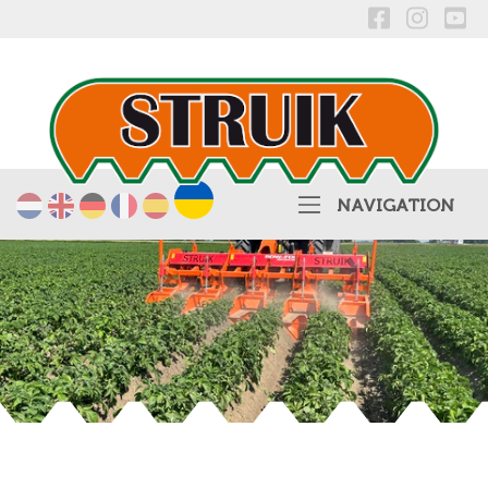
українська
Nederlands
English
Deutsch
Français
Español
NAVIGATION