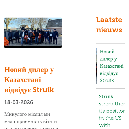
Laatste
nieuws
Новий
дилер у
Казахстані
Новий дилер у
відвідує
Казахстані
Struik
відвідує Struik
Struik
18-03-2026
strengthens
its position
Минулого місяця ми
in the US
мали приємність вітати
with
нашого нового дилера в