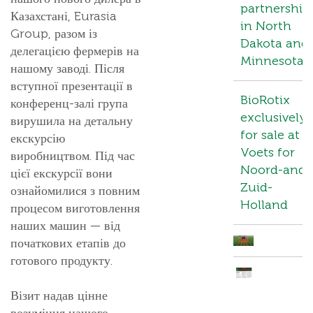
partnership
Казахстані, Eurasia
in North
Group, разом із
Dakota and
делегацією фермерів на
Minnesota
нашому заводі. Після
вступної презентації в
BioRotix
конференц-залі група
exclusively
вирушила на детальну
for sale at
екскурсію
Voets for
виробництвом. Під час
Noord-and
цієї екскурсії вони
Zuid-
ознайомилися з повним
Holland
процесом виготовлення
наших машин — від
початкових етапів до
готового продукту.
Візит надав цінне